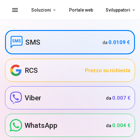
menu
Soluzioni
Portale web
Sviluppatori
SMS
0.0109 €
da
RCS
Prezzo su richiesta
Viber
0.007 €
da
WhatsApp
0.004 €
da