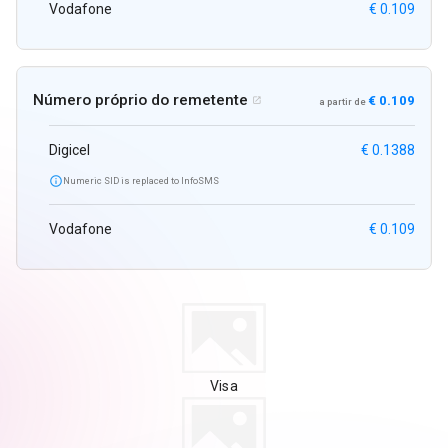
Vodafone
€ 0.109
Número próprio do remetente
€ 0.109

a partir de
Digicel
€ 0.1388

Numeric SID is replaced to InfoSMS
Vodafone
€ 0.109
Visa