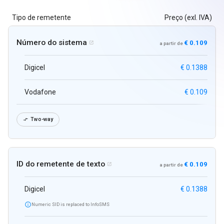
Tipo de remetente
Preço (exl. IVA)
Número do sistema
€ 0.109

a partir de
Digicel
€ 0.1388
Vodafone
€ 0.109
Two-way

ID do remetente de texto
€ 0.109

a partir de
Digicel
€ 0.1388

Numeric SID is replaced to InfoSMS