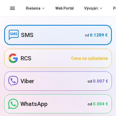
menu
Riešenia
Web Portál
Vývojári
P
SMS
0.1289 €
od
RCS
Cena na vyžiadanie
Viber
0.007 €
od
WhatsApp
0.004 €
od