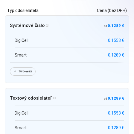
Typ odosielateľa
Cena (bez DPH)
Systémové číslo
0.1289 €

od
DigiCell
0.1553 €
Smart
0.1289 €
Two-way

Textový odosielateľ
0.1289 €

od
DigiCell
0.1553 €
Smart
0.1289 €