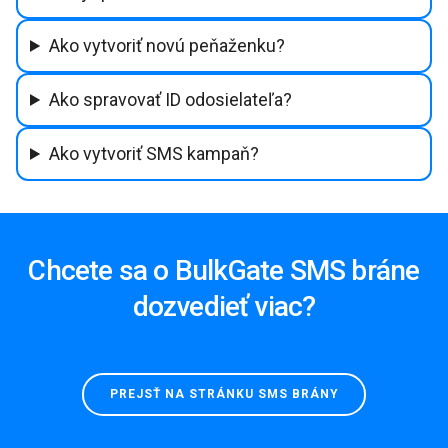
Ako vytvoriť novú peňaženku?
Ako spravovať ID odosielateľa?
Ako vytvoriť SMS kampaň?
Chcete sa o BulkGate SMS bráne
dozvedieť viac?
PREJSŤ NA STRÁNKU SMS BRÁNY