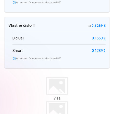

All senderIDs replaced to shortcode 8800
Vlastné číslo
0.1289 €

od
DigiCell
0.1553 €
Smart
0.1289 €

All senderIDs replaced to shortcode 8800
Visa