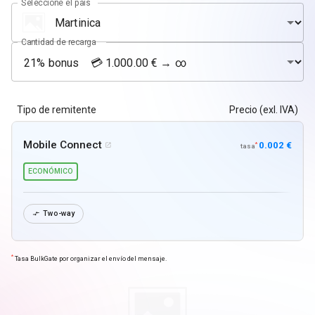
Seleccione el país
Cantidad de recarga
Tipo de remitente
Precio (exl. IVA)
Mobile Connect
0.002 €
*

tasa
ECONÓMICO
Two-way

*
Tasa BulkGate por organizar el envío del mensaje.