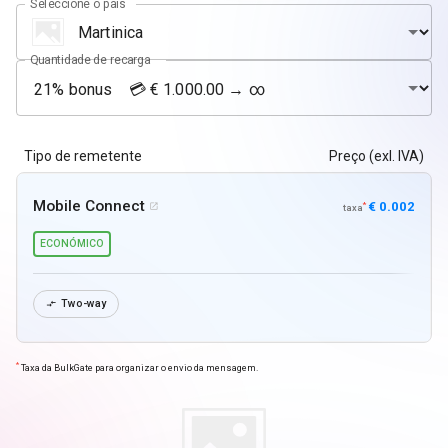
Seleccione o país
Quantidade de recarga
Tipo de remetente
Preço (exl. IVA)
Mobile Connect
€ 0.002
*

taxa
ECONÓMICO
Two-way

*
Taxa da BulkGate para organizar o envio da mensagem.