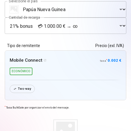
Seleccione el país
Cantidad de recarga
Tipo de remitente
Precio (exl. IVA)
Mobile Connect
0.002 €
*

tasa
ECONÓMICO
Two-way

*
Tasa BulkGate por organizar el envío del mensaje.