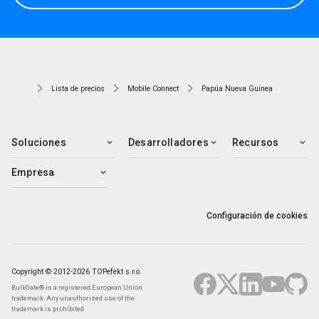
Lista de precios
Mobile Connect
Papúa Nueva Guinea
Soluciones
Desarrolladores
Recursos
Empresa
Configuración de cookies
Copyright © 2012-2026 TOPefekt s.r.o.
BulkGate® is a registered European Union
trademark. Any unauthorized use of the
trademark is prohibited.