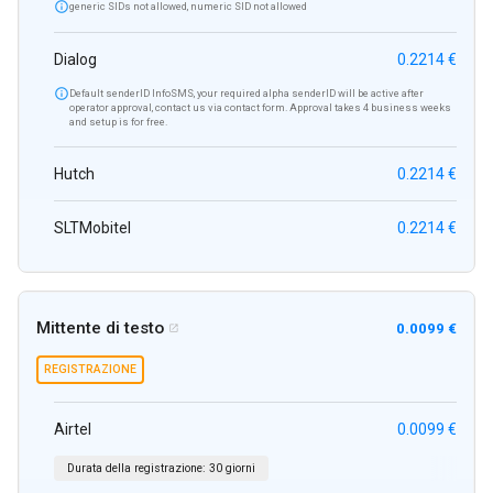

generic SIDs not allowed, numeric SID not allowed
Dialog
0.2214 €

Default senderID InfoSMS, your required alpha senderID will be active after
operator approval, contact us via contact form. Approval takes 4 business weeks
and setup is for free.
Hutch
0.2214 €
SLTMobitel
0.2214 €
Mittente di testo
0.0099 €

REGISTRAZIONE
Airtel
0.0099 €
Durata della registrazione:
30 giorni