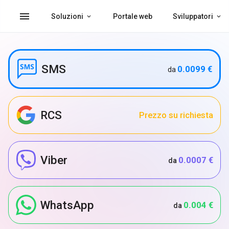
menu
Soluzioni
Portale web
Sviluppatori
SMS
0.0099 €
da
RCS
Prezzo su richiesta
Viber
0.0007 €
da
WhatsApp
0.004 €
da