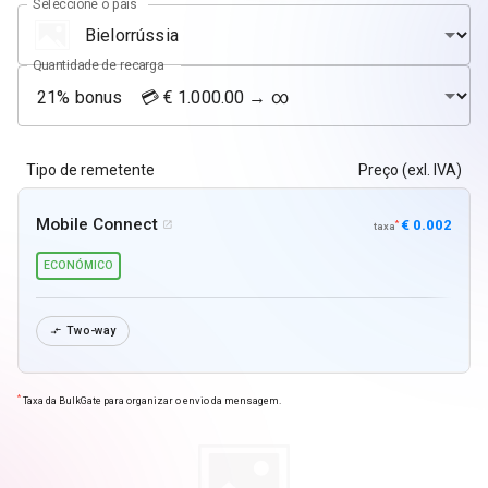
Seleccione o país
Quantidade de recarga
Tipo de remetente
Preço (exl. IVA)
Mobile Connect
€ 0.002
*

taxa
ECONÓMICO
Two-way

*
Taxa da BulkGate para organizar o envio da mensagem.