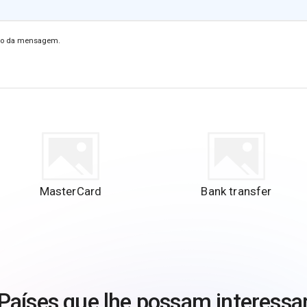
vio da mensagem.
MasterCard
Bank transfer
Países que lhe possam interessa