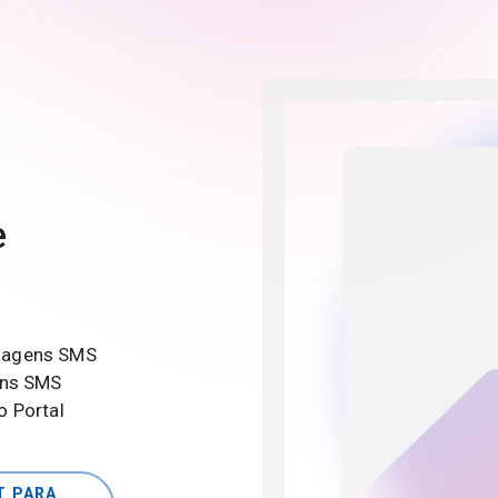
e
nsagens SMS
ens SMS
o Portal
T PARA