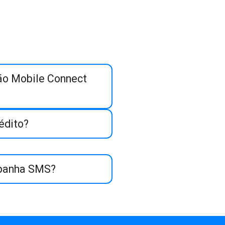
ão Mobile Connect
édito?
panha SMS?