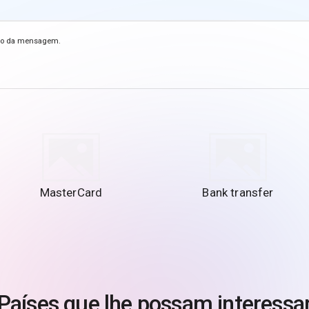
vio da mensagem.
MasterCard
Bank transfer
Países que lhe possam interessa