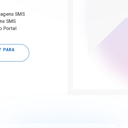
nsagens SMS
ens SMS
o Portal
T PARA