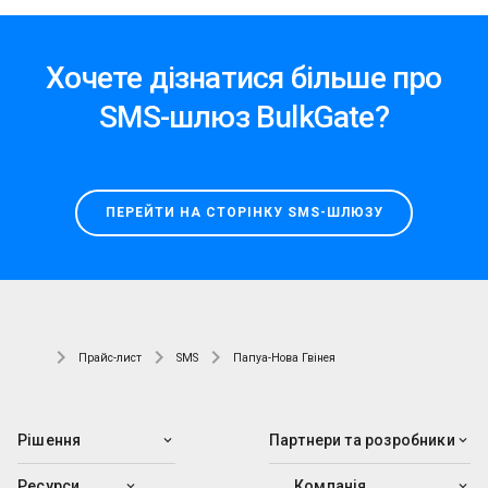
Хочете дізнатися більше про
SMS-шлюз BulkGate?
ПЕРЕЙТИ НА СТОРІНКУ SMS-ШЛЮЗУ
Прайс-лист
SMS
Папуа-Нова Гвінея
Рішення
Партнери та розробники
Ресурси
Компанія